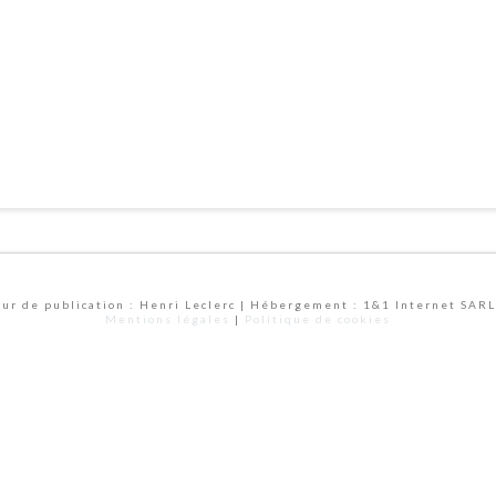
eur de publication : Henri Leclerc | Hébergement : 1&1 Internet SARL
Mentions légales
|
Politique de cookies