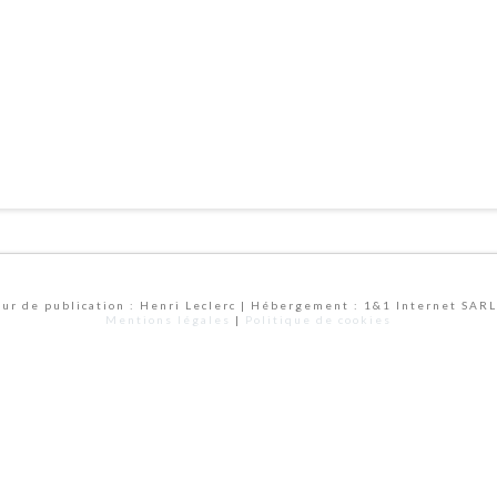
eur de publication : Henri Leclerc | Hébergement : 1&1 Internet SARL
Mentions légales
|
Politique de cookies