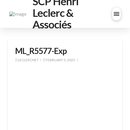
SCP Henri
Leclerc &
Associés
ML_R5577-Exp
LECLERCNET
FEBRUARY 3, 2025