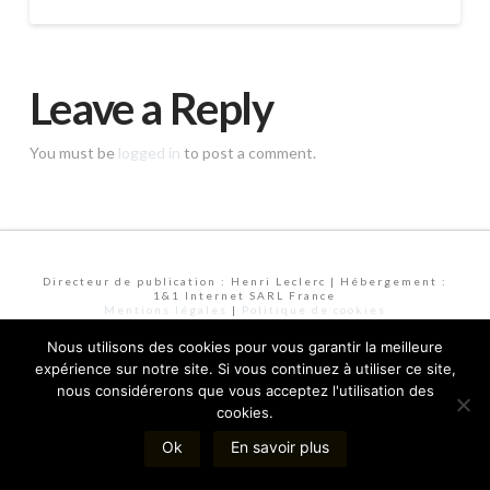
Leave a Reply
You must be
logged in
to post a comment.
Directeur de publication : Henri Leclerc | Hébergement :
1&1 Internet SARL France
Mentions légales
|
Politique de cookies
Nous utilisons des cookies pour vous garantir la meilleure
expérience sur notre site. Si vous continuez à utiliser ce site,
nous considérerons que vous acceptez l'utilisation des
cookies.
Ok
En savoir plus