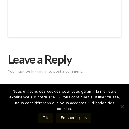
Leave a Reply
You must be
logged in
to post a comment.
Nous utilisons des cookies pour vous garantir la meilleure
expérience sur notre site. Si vous continuez à utiliser ce site,
nous considérerons que vous acceptez l'utilisation des
Directeur de publication : Henri Leclerc | Hébergement :
cookies.
1&1 Internet SARL France
Mentions légales
|
Politique de cookies
Ok
En savoir plus