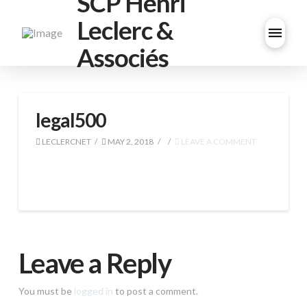
SCP Henri
Leclerc &
Associés
legal500
LECLERCNET
MAY 2, 2018
LEAVE A COMMENT
Leave a Reply
You must be
logged in
to post a comment.