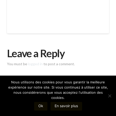
Leave a Reply
You must be
logged in
to post a comment.
Nous utilisons des cookies pour vous garantir la meilleure
expérience sur notre site. Si vous continuez à utiliser ce site,
nous considérerons que vous acceptez l'utilisation des
Directeur de publication : Henri Leclerc | Hébergement :
cookies.
1&1 Internet SARL France
Mentions légales
|
Politique de cookies
Ok
En savoir plus