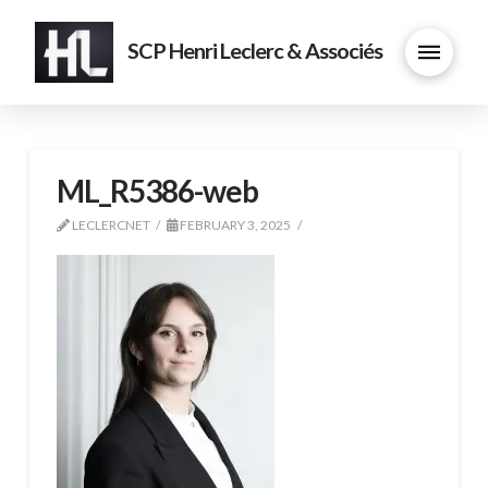
SCP Henri Leclerc & Associés
ML_R5386-web
LECLERCNET
FEBRUARY 3, 2025