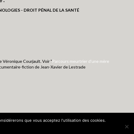
OLOGIES - DROIT PÉNAL DE LA SANTÉ
e Véronique Courjault. Voir "
Parcours meurtrier d'une mère
ocumentaire-fiction de Jean-Xavier de Lestrade
considérerons que vous acceptez l'utilisation des cookies.
 France