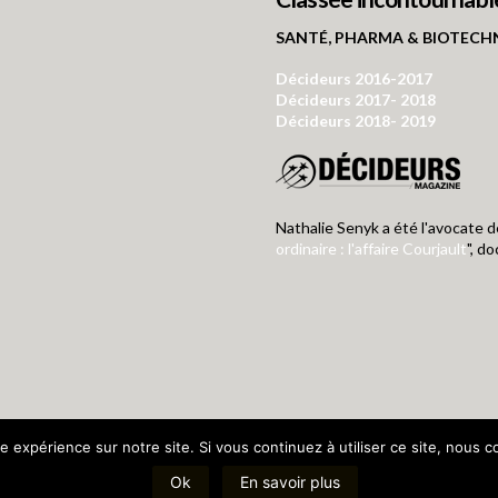
SANTÉ, PHARMA & BIOTECHN
Décideurs 2016-2017
Décideurs 2017- 2018
Décideurs 2018- 2019
Nathalie Senyk a été l'avocate d
ordinaire : l'affaire Courjault
", d
e expérience sur notre site. Si vous continuez à utiliser ce site, nous 
eur de publication : Henri Leclerc | Hébergement : 1&1 Internet SARL
Ok
En savoir plus
Mentions légales
|
Politique de cookies