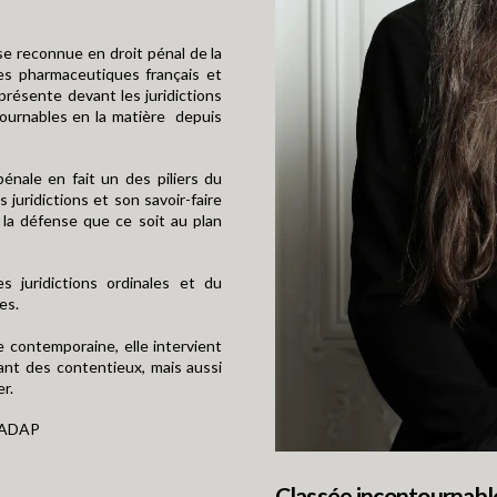
se reconnue en droit pénal de la
res pharmaceutiques français et
présente devant les juridictions
tournables en la matière depuis
nale en fait un des piliers du
uridictions et son savoir-faire
 la défense que ce soit au plan
es juridictions ordinales et du
es.
e contemporaine, elle intervient
dant des contentieux, mais aussi
r.
– ADAP
Classée incontournable